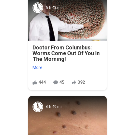
8 h 43 min
Doctor From Columbus:
Worms Come Out Of You In
The Morning!
More
444
45
392
6 h 49 min