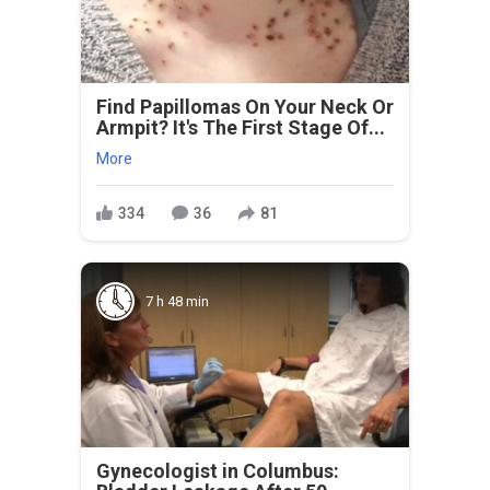
Find Papillomas On Your Neck Or
Armpit? It's The First Stage Of...
More
334
36
81
7 h 48 min
Gynecologist in Columbus: