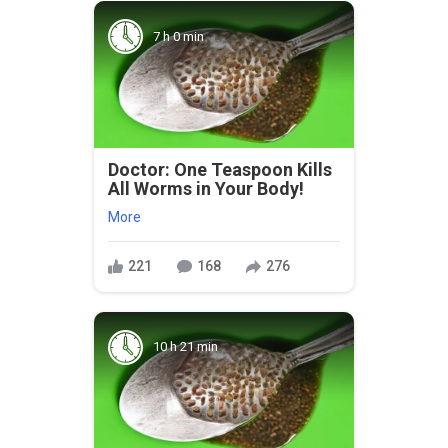
7 h 0 min
Doctor: One Teaspoon Kills
All Worms in Your Body!
More
221
168
276
10 h 21 min