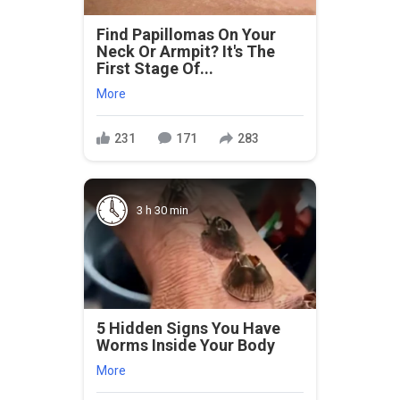
Find Papillomas On Your
Neck Or Armpit? It's The
First Stage Of...
More
231
171
283
3 h 30 min
5 Hidden Signs You Have
Worms Inside Your Body
More