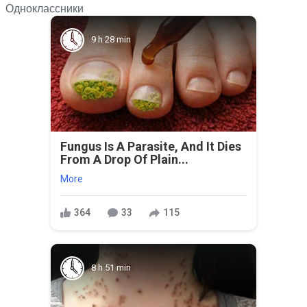
Одноклассники
9 h 28 min
Fungus Is A Parasite, And It Dies
From A Drop Of Plain...
More
364
33
115
8 h 51 min