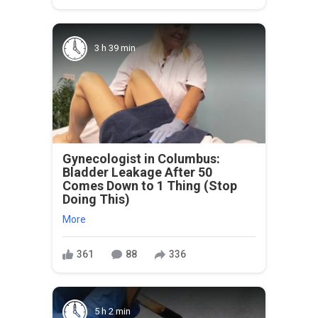
3 h 39 min
Gynecologist in Columbus:
Bladder Leakage After 50
Comes Down to 1 Thing (Stop
Doing This)
More
361
88
336
5 h 2 min