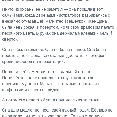
Никто из охраны её не заметил — она прошла в тот
самый миг, когда двое администраторов разбирались с
внезапно отказавшей магнитной защёлкой. Женщина
была невысокая, в потёртом, но чистом драповом пальто
песочного цвета. В руках она держала маленький белый
свёрток.
Она не была грязной. Она не была пьяной. Она была
просто… не отсюда. Как старый, добротный телефон
среди айфонов на презентации.
Первыми её заметили гости с дальней стороны.
Перешёптывание прошло по залу, как ветер по
пшеничному полю. Марат в этот момент чокался с
шаферами и ничего не видел.
А потом его невеста Алина поднялась из-за стола.
Она шла медленно, неся свой пухлый подол. Её лицо не
выражало ни гнева, ни удивления. Только странную,