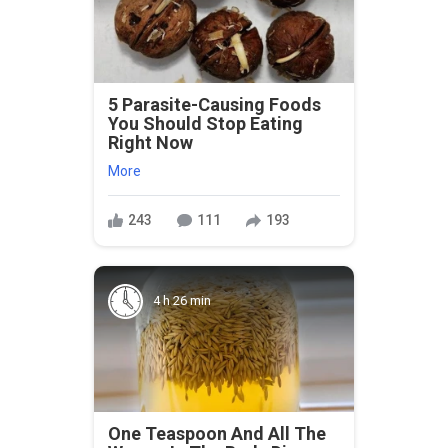
5 Parasite-Causing Foods
You Should Stop Eating
Right Now
More
243
111
193
4 h 26 min
One Teaspoon And All The