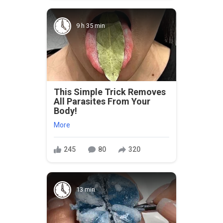
9 h 35 min
This Simple Trick Removes
All Parasites From Your
Body!
More
245
80
320
13 min