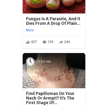
Fungus Is A Parasite, And It
Dies From A Drop Of Plain...
More
457
129
244
11 h 2 min
Find Papillomas On Your
Neck Or Armpit? It's The
First Stage Of...