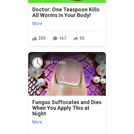
Doctor: One Teaspoon Kills
All Worms in Your Body!
More
209
167
92
10 h 17 min
Fungus Suffocates and Dies
When You Apply This at
Night
More