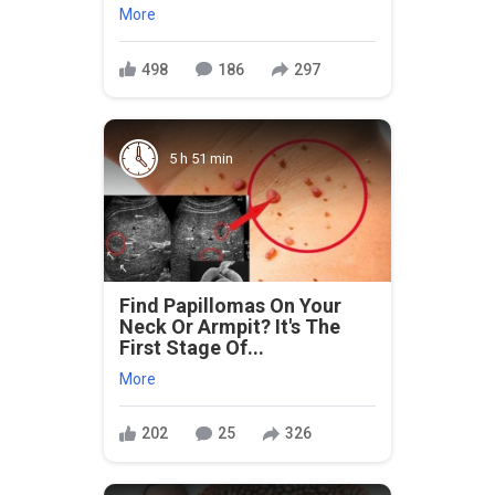
More
498
186
297
5 h 51 min
Find Papillomas On Your
Neck Or Armpit? It's The
First Stage Of...
More
202
25
326