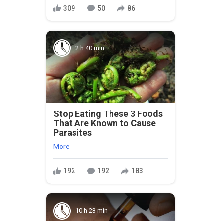
309
50
86
2 h 40 min
Stop Eating These 3 Foods
That Are Known to Cause
Parasites
More
192
192
183
10 h 23 min