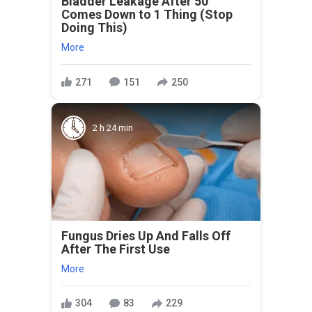
Bladder Leakage After 50
Comes Down to 1 Thing (Stop
Doing This)
More
271
151
250
2 h 24 min
Fungus Dries Up And Falls Off
After The First Use
More
304
83
229