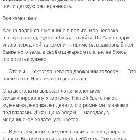
почти детскую растерянность.
Все замолчали.
Алина подошла к женщине в пальто, и та неловко
шагнула назад, будто собиралась уйти. Но Алина вдруг
упала перед ней на колени — прямо на мраморный пол
банкетного зала, в своём шикарном платье, не боясь
испортить кружево.
— Это вы, — сказала невеста дрожащим голосом. — Это
ваше фото. Я носила его десять лет.
Она достала из выреза платья маленькую
заламинированную карточку. На ней был снимок:
худенькая девочка лет девяти, с огромными синяками
под глазами. И женщина рядом — молодая, в
медицинском халате, улыбается.
— В детском доме я не умела ни читать, ни доверять
людям. Вы приходили к нам по субботам. Приносили