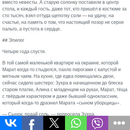
вместо невесты. А старую солонку поставили в центр
стола, и каждый гость, даже тот, кто пришёл в костюме за
сто тысяч, взял оттуда щепотку соли — на удачу, на
счастье, на память о том, что настоящий позор не серое
пальто, а пустота в сердце.
## Эпилог
Четыре года спустя.
В той самой маленькой квартире на окраине, которой
Марат когда-то стыдился, пахло пирогами с капустой и
мятным чаем. На кухне, где едва помещались двое,
сейчас сидело шестеро: Зухра в начищенном до блеска
старом платке, Алина с младенцем на руках, Марат, тёща
с твёрдым характером и даже бывший одноклассник,
который когда-то дразнил Марата «сыном уборщицы».
— Сынок, подай соль, — попросила Зухра.
Марат протянул ту самую берестяную солонку — теперь