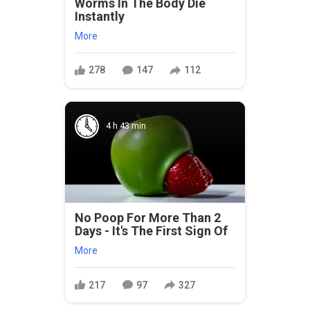
Worms In The Body Die
Instantly
More
278
147
112
4 h 43 min
No Poop For More Than 2
Days - It's The First Sign Of
More
217
97
327