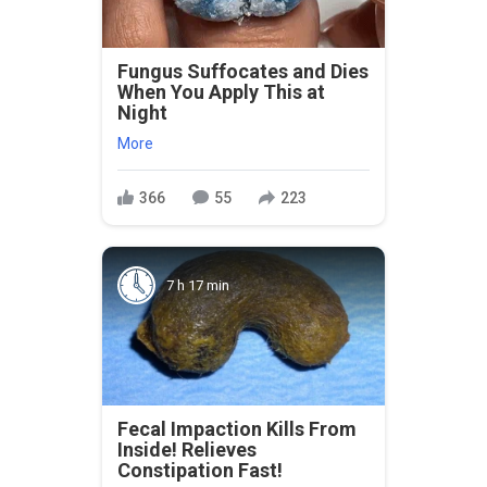
Fungus Suffocates and Dies
When You Apply This at
Night
More
366
55
223
7 h 17 min
Fecal Impaction Kills From
Inside! Relieves
Constipation Fast!