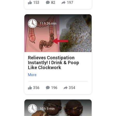
153
82
197
11 h 26 min
Relieves Constipation
Instantly! I Drink & Poop
Like Clockwork
More
356
196
354
10 h 5 min