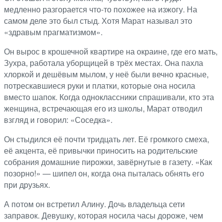
медленно разгорается что-то похожее на изжогу. На
самом деле это был стыд. Хотя Марат называл это
«здравым прагматизмом».
Он вырос в крошечной квартире на окраине, где его мать,
Зухра, работала уборщицей в трёх местах. Она пахла
хлоркой и дешёвым мылом, у неё были вечно красные,
потрескавшиеся руки и платки, которые она носила
вместо шапок. Когда одноклассники спрашивали, кто эта
женщина, встречающая его из школы, Марат отводил
взгляд и говорил: «Соседка».
Он стыдился её почти тридцать лет. Её громкого смеха,
её акцента, её привычки приносить на родительские
собрания домашние пирожки, завёрнутые в газету. «Как
позорно!» — шипел он, когда она пыталась обнять его
при друзьях.
А потом он встретил Алину. Дочь владельца сети
заправок. Девушку, которая носила часы дороже, чем