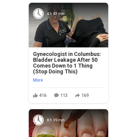
4 h 43 min
Gynecologist in Columbus:
Bladder Leakage After 50
Comes Down to 1 Thing
(Stop Doing This)
More
416
113
169
8 h 39 min