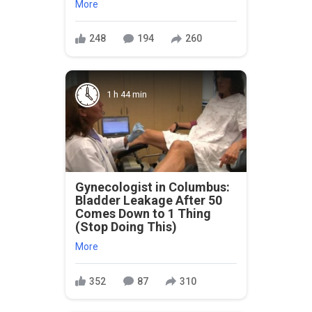
More
248
194
260
1 h 44 min
Gynecologist in Columbus:
Bladder Leakage After 50
Comes Down to 1 Thing
(Stop Doing This)
More
352
87
310