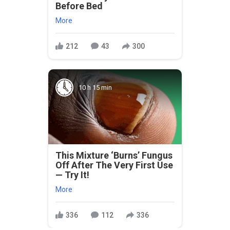
Before Bed
More
212
43
300
10 h 15 min
This Mixture ‘Burns’ Fungus
Off After The Very First Use
— Try It!
More
336
112
336