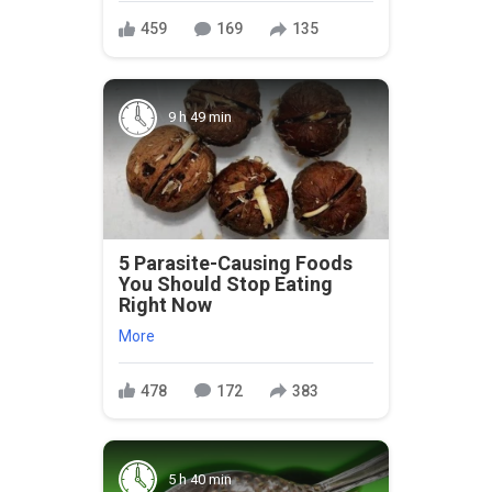
459
169
135
9 h 49 min
5 Parasite-Causing Foods
You Should Stop Eating
Right Now
More
478
172
383
5 h 40 min