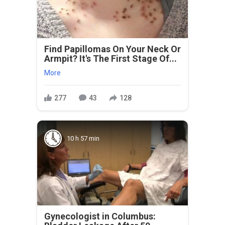
Find Papillomas On Your Neck Or
Armpit? It's The First Stage Of...
More
277
43
128
10 h 57 min
Gynecologist in Columbus: