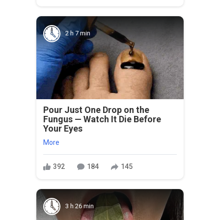
2 h 7 min
Pour Just One Drop on the
Fungus — Watch It Die Before
Your Eyes
More
392
184
145
3 h 26 min