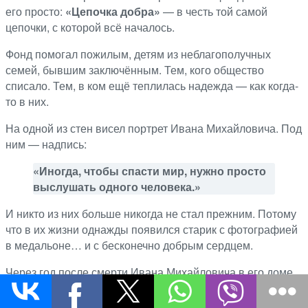
его просто:
«Цепочка добра»
— в честь той самой
цепочки, с которой всё началось.
Фонд помогал пожилым, детям из неблагополучных
семей, бывшим заключённым. Тем, кого общество
списало. Тем, в ком ещё теплилась надежда — как когда-
то в них.
На одной из стен висел портрет Ивана Михайловича. Под
ним — надпись:
«Иногда, чтобы спасти мир, нужно просто
выслушать одного человека.»
И никто из них больше никогда не стал прежним. Потому
что в их жизни однажды появился старик с фотографией
в медальоне… и с бесконечно добрым сердцем.
Через год после смерти Ивана Михайловича в его доме
всё оставалось почти как при жизни. Парни навещали его
комнату, берегли мебель, несли людям добро от его