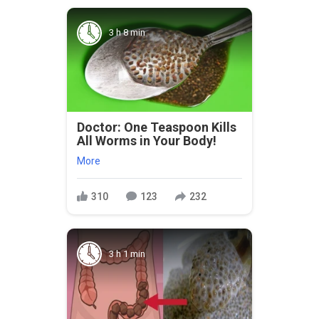
3 h 8 min
Doctor: One Teaspoon Kills
All Worms in Your Body!
More
310
123
232
3 h 1 min