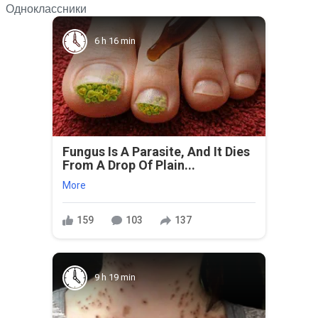
Одноклассники
6 h 16 min
Fungus Is A Parasite, And It Dies
From A Drop Of Plain...
More
159
103
137
9 h 19 min