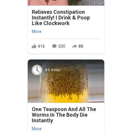
Relieves Constipation
Instantly! I Drink & Poop
Like Clockwork
More
416
200
88
8 h 4 min
One Teaspoon And All The
Worms In The Body Die
Instantly
More