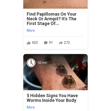
Find Papillomas On Your
Neck Or Armpit? It's The
First Stage Of...
More
420
91
272
32 min
5 Hidden Signs You Have
Worms Inside Your Body
More