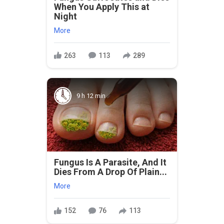
When You Apply This at
Night
More
263
113
289
9 h 12 min
Fungus Is A Parasite, And It
Dies From A Drop Of Plain...
More
152
76
113