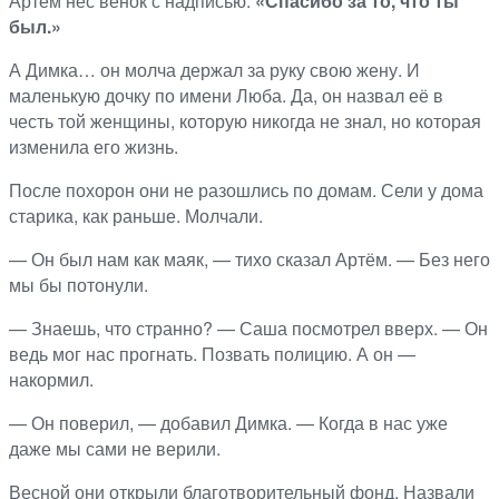
Артём нёс венок с надписью:
«Спасибо за то, что ты
был.»
А Димка… он молча держал за руку свою жену. И
маленькую дочку по имени Люба. Да, он назвал её в
честь той женщины, которую никогда не знал, но которая
изменила его жизнь.
После похорон они не разошлись по домам. Сели у дома
старика, как раньше. Молчали.
— Он был нам как маяк, — тихо сказал Артём. — Без него
мы бы потонули.
— Знаешь, что странно? — Саша посмотрел вверх. — Он
ведь мог нас прогнать. Позвать полицию. А он —
накормил.
— Он поверил, — добавил Димка. — Когда в нас уже
даже мы сами не верили.
Весной они открыли благотворительный фонд. Назвали