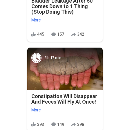
Bladder Leakage After 50
Comes Down to 1 Thing
(Stop Doing This)
More
445
157
342
5 h 17 min
Constipation Will Disappear
And Feces Will Fly At Once!
More
393
149
398