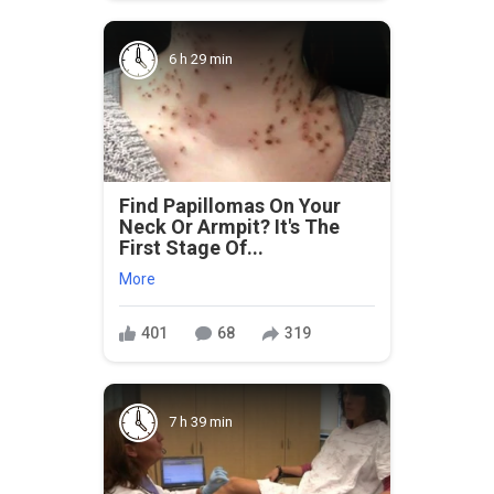
6 h 29 min
Find Papillomas On Your
Neck Or Armpit? It's The
First Stage Of...
More
401
68
319
7 h 39 min