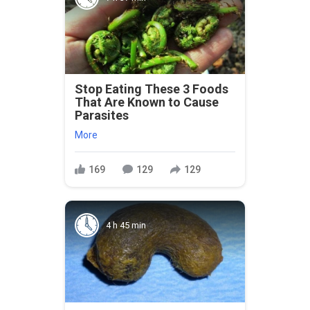
Stop Eating These 3 Foods
That Are Known to Cause
Parasites
More
169
129
129
4 h 45 min