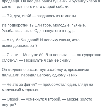
продавца. Он нёс две банки тушёнки и буханку хлеба в
сетке — для него и его старой собаки.
— Эй, дед, стой! — раздалось из темноты.
Из подворотни вышли трое. Молодые, пьяные.
Улыбались нагло. Один ткнул его в грудь:
— А ну, бабки давай! И цепочку сними, чего
выпендриваешься?
— Сынки… Мне уже 80. Эта цепочка… — он судорожно
сглотнул. — Позвольте я сам её сниму.
Он медленно расстегнул застёжку и, дрожащими
пальцами, передал цепочку одному из них.
— Чё это за фигня? — пробормотал один, глядя на
маленький медальон.
— Открой, — усмехнулся второй. — Может, золото
внутри?