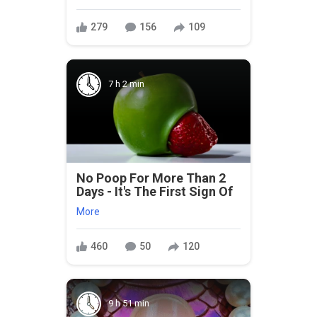
279
156
109
7 h 2 min
No Poop For More Than 2
Days - It's The First Sign Of
More
460
50
120
9 h 51 min