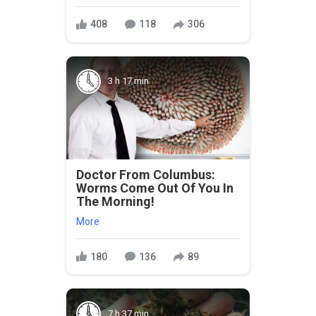
408
118
306
3 h 17 min
Doctor From Columbus:
Worms Come Out Of You In
The Morning!
More
180
136
89
7 h 37 min