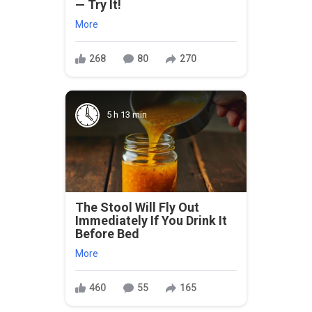
— Try It!
More
268
80
270
5 h 13 min
The Stool Will Fly Out
Immediately If You Drink It
Before Bed
More
460
55
165