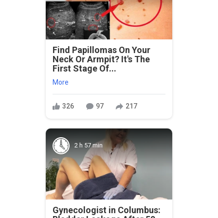
Find Papillomas On Your
Neck Or Armpit? It's The
First Stage Of...
More
326
97
217
2 h 57 min
Gynecologist in Columbus: