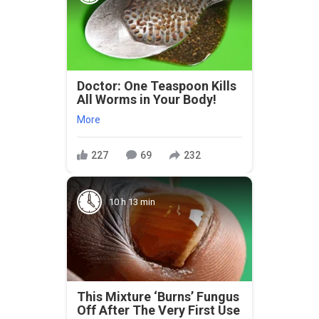
Doctor: One Teaspoon Kills
All Worms in Your Body!
More
227
69
232
10 h 13 min
This Mixture ‘Burns’ Fungus
Off After The Very First Use