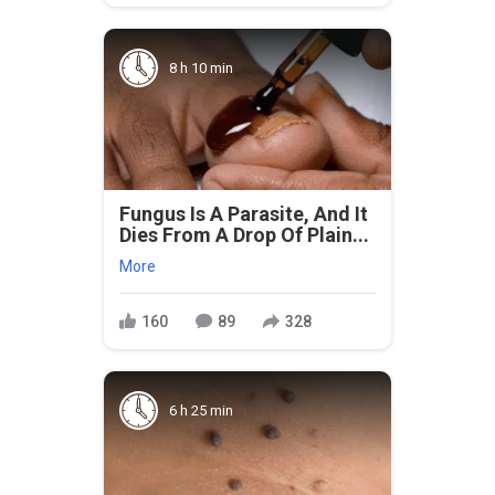
8 h 10 min
Fungus Is A Parasite, And It
Dies From A Drop Of Plain...
More
160
89
328
6 h 25 min