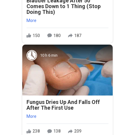
Bladder Leakage After 50
Comes Down to 1 Thing (Stop
Doing This)
More
150
180
187
10 h 6 min
Fungus Dries Up And Falls Off
After The First Use
More
238
138
209