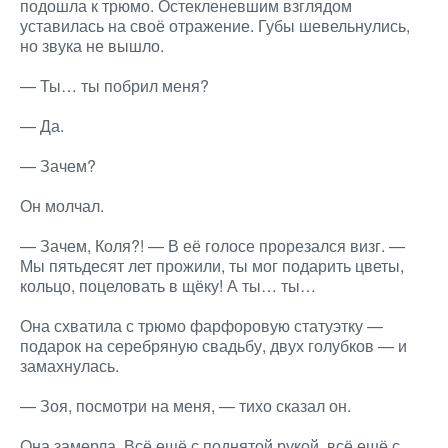
подошла к трюмо. Остекленевшим взглядом
уставилась на своё отражение. Губы шевельнулись,
но звука не вышло.
— Ты… ты побрил меня?
— Да.
— Зачем?
Он молчал.
— Зачем, Коля?! — В её голосе прорезался визг. —
Мы пятьдесят лет прожили, ты мог подарить цветы,
кольцо, поцеловать в щёку! А ты… ты…
Она схватила с трюмо фарфоровую статуэтку —
подарок на серебряную свадьбу, двух голубков — и
замахнулась.
— Зоя, посмотри на меня, — тихо сказал он.
Она замерла. Всё ещё с поднятой рукой, всё ещё с