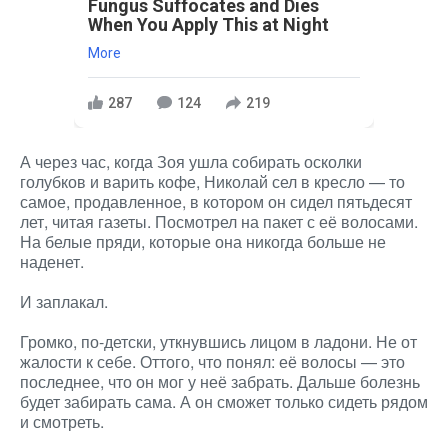
Fungus Suffocates and Dies
When You Apply This at Night
More
287
124
219
А через час, когда Зоя ушла собирать осколки
голубков и варить кофе, Николай сел в кресло — то
самое, продавленное, в котором он сидел пятьдесят
лет, читая газеты. Посмотрел на пакет с её волосами.
На белые пряди, которые она никогда больше не
наденет.
И заплакал.
Громко, по-детски, уткнувшись лицом в ладони. Не от
жалости к себе. Оттого, что понял: её волосы — это
последнее, что он мог у неё забрать. Дальше болезнь
будет забирать сама. А он сможет только сидеть рядом
и смотреть.