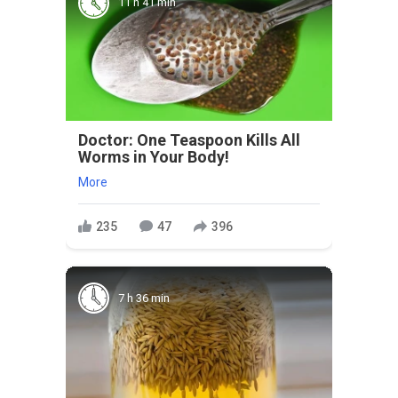
11 h 41 min
Doctor: One Teaspoon Kills All
Worms in Your Body!
More
235
47
396
7 h 36 min