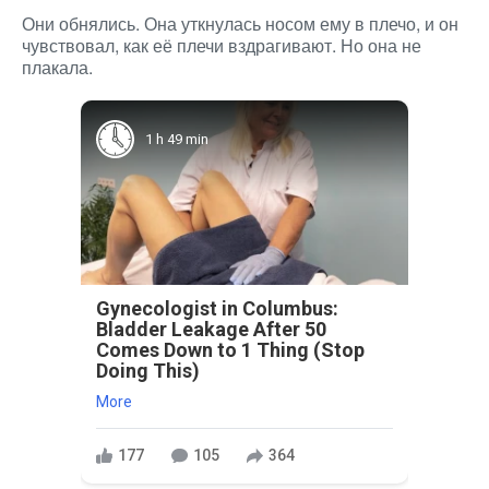
Они обнялись. Она уткнулась носом ему в плечо, и он
чувствовал, как её плечи вздрагивают. Но она не
плакала.
1 h 49 min
Gynecologist in Columbus:
Bladder Leakage After 50
Comes Down to 1 Thing (Stop
Doing This)
More
177
105
364