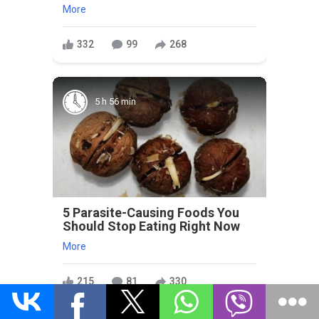
More
332
99
268
5 h 56 min
5 Parasite-Causing Foods You
Should Stop Eating Right Now
More
215
81
330