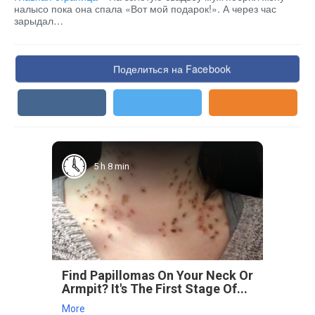
налысо пока она спала «Вот мой подарок!». А через час
зарыдал…
Поделиться на Facebook
5 h 8 min
Find Papillomas On Your Neck Or
Armpit? It's The First Stage Of...
More