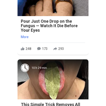
Pour Just One Drop on the
Fungus — Watch It Die Before
Your Eyes
More
248
173
293
10 h 29 min
This Simple Trick Removes All