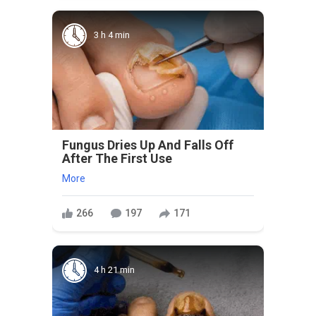
3 h 4 min
Fungus Dries Up And Falls Off
After The First Use
More
266
197
171
4 h 21 min