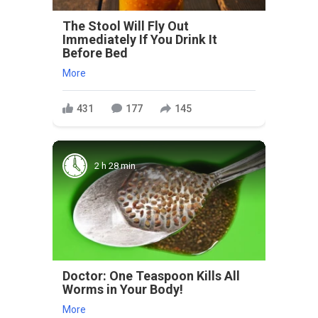
The Stool Will Fly Out
Immediately If You Drink It
Before Bed
More
431
177
145
2 h 28 min
Doctor: One Teaspoon Kills All
Worms in Your Body!
More