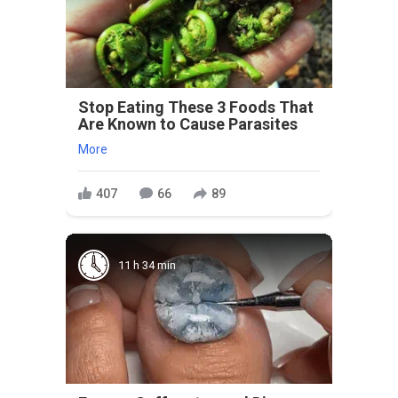
Stop Eating These 3 Foods That
Are Known to Cause Parasites
More
407
66
89
11 h 34 min