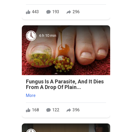
443
193
296
6 h 10 min
Fungus Is A Parasite, And It Dies
From A Drop Of Plain...
More
168
122
396