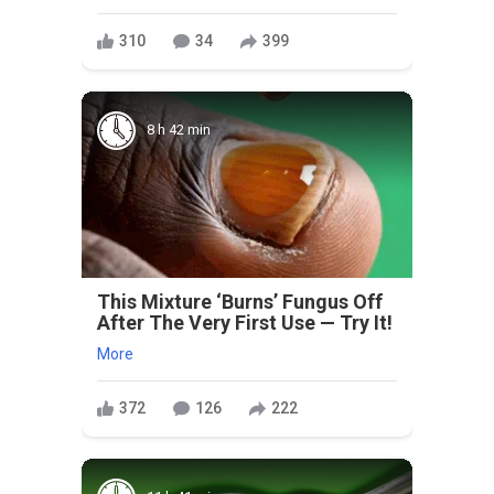
310
34
399
8 h 42 min
This Mixture ‘Burns’ Fungus Off
After The Very First Use — Try It!
More
372
126
222