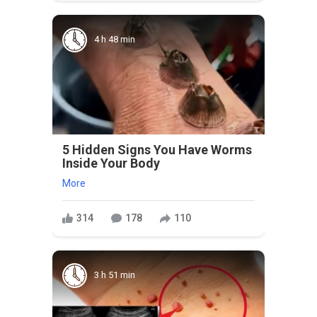
4 h 48 min
5 Hidden Signs You Have Worms
Inside Your Body
More
314
178
110
3 h 51 min