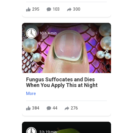
295
103
300
10 h 4 min
Fungus Suffocates and Dies
When You Apply This at Night
More
384
44
276
3 h 19 min