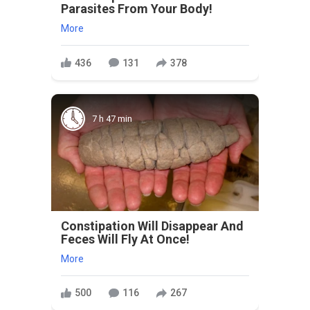
Parasites From Your Body!
More
436
131
378
7 h 47 min
Constipation Will Disappear And
Feces Will Fly At Once!
More
500
116
267