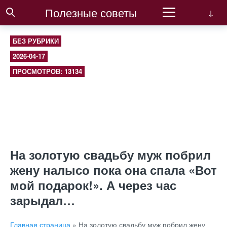
Полезные советы
БЕЗ РУБРИКИ
2026-04-17
ПРОСМОТРОВ: 13134
На золотую свадьбу муж побрил
жену налысо пока она спала «Вот
мой подарок!». А через час
зарыдал…
Главная страница
»
На золотую свадьбу муж побрил жену