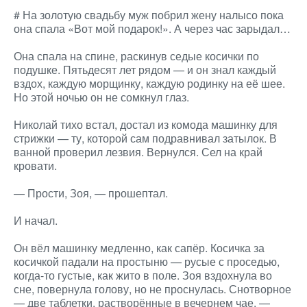
# На золотую свадьбу муж побрил жену налысо пока
она спала «Вот мой подарок!». А через час зарыдал…
Она спала на спине, раскинув седые косички по
подушке. Пятьдесят лет рядом — и он знал каждый
вздох, каждую морщинку, каждую родинку на её шее.
Но этой ночью он не сомкнул глаз.
Николай тихо встал, достал из комода машинку для
стрижки — ту, которой сам подравнивал затылок. В
ванной проверил лезвия. Вернулся. Сел на край
кровати.
— Прости, Зоя, — прошептал.
И начал.
Он вёл машинку медленно, как сапёр. Косичка за
косичкой падали на простыню — русые с проседью,
когда-то густые, как жито в поле. Зоя вздохнула во
сне, повернула голову, но не проснулась. Снотворное
— две таблетки, растворённые в вечернем чае, —