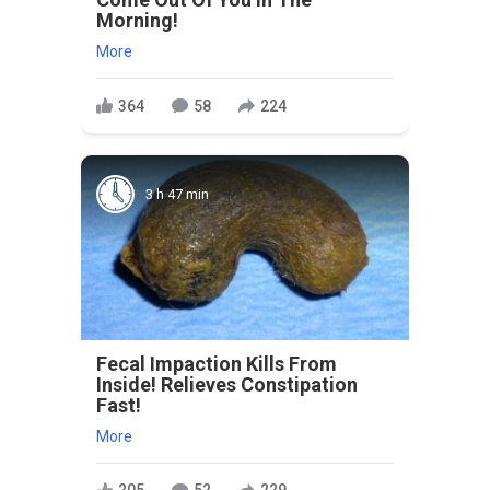
Morning!
More
364
58
224
3 h 47 min
Fecal Impaction Kills From
Inside! Relieves Constipation
Fast!
More