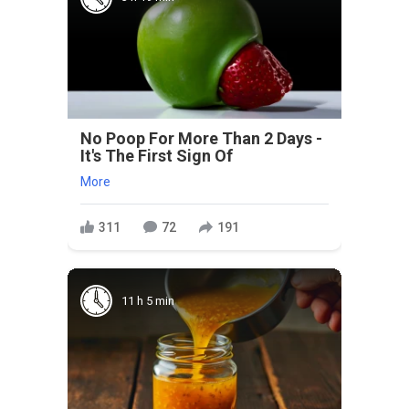
No Poop For More Than 2 Days -
It's The First Sign Of
More
311
72
191
11 h 5 min