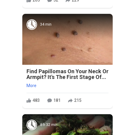
205
52
229
34 min
Find Papillomas On Your Neck Or
Armpit? It's The First Stage Of...
More
483
181
215
8 h 32 min