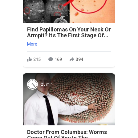
Find Papillomas On Your Neck Or
Armpit? It's The First Stage Of...
More
215
169
394
25 min
Doctor From Columbus: Worms
Come Out Of You In The