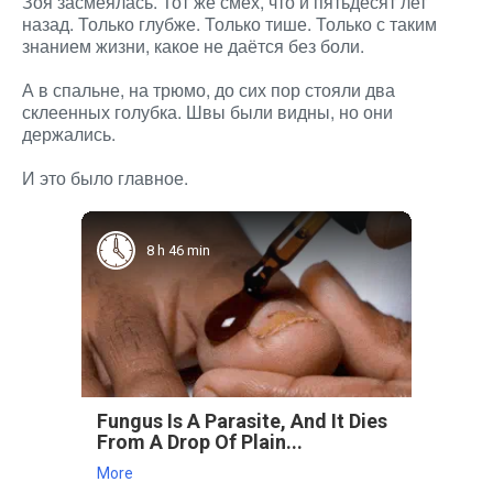
Зоя засмеялась. Тот же смех, что и пятьдесят лет
назад. Только глубже. Только тише. Только с таким
знанием жизни, какое не даётся без боли.
А в спальне, на трюмо, до сих пор стояли два
склеенных голубка. Швы были видны, но они
держались.
И это было главное.
8 h 46 min
Fungus Is A Parasite, And It Dies
From A Drop Of Plain...
More