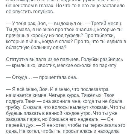
бешенством в глазах. Но что-то в его лице заставило
её опустить голубков.
— У тебя рак, Зоя, — выдохнул он. — Третий месяц.
Ты думала, я не знаю про твои анализы, которые ты
прячешь в коробку из-под туфель? Про таблетки,
которые пьёшь, когда я сплю? Про то, что ты ездила в
областную больницу одна?
Статуэтка выпала из её пальцев. Голубки разбились
— крылышко, хвостик, мелкие осколки по паркету.
— Откуда… — прошептала она.
— Я всё знаю, Зоя. И я знаю, что послезавтра
начинается химия. Четыре курса. Тяжёлых. Твоя
подруга Таня — она звонила мне, когда ты не брала
трубку. Сказала, что волосы вылезут клоками. Что ты
будешь плакать в ванной каждое утро. Что ты уже
заказала парик, но боишься его надевать. — Он
перевёл дух. — Я не хотел, чтобы ты переживала это
одна. Не хотел, чтобы ты просыпалась и находила